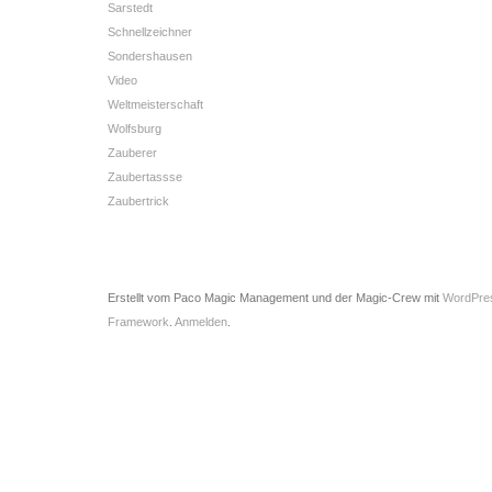
Sarstedt
Schnellzeichner
Sondershausen
Video
Weltmeisterschaft
Wolfsburg
Zauberer
Zaubertassse
Zaubertrick
Erstellt vom Paco Magic Management und der Magic-Crew mit
WordPre
Framework
.
Anmelden
.