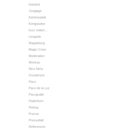
Istanbul
Jonglage
Kartenspiele
Königslutter
kurz notiert…
Lengede
Magdeburg
Magic-Crew
Moderation
Moskau
Nico Nimz
Osnabrück
Paco
Paco de la Luz
Pacografie
Paderborn
Peking
Presse
Pressebild
Referenzen