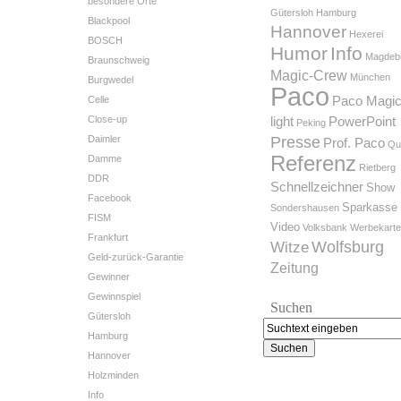
besondere Orte
Gütersloh
Hamburg
Blackpool
Hannover
Hexerei
BOSCH
Humor
Info
Magdeb
Braunschweig
Magic-Crew
München
Burgwedel
Paco
Celle
Paco Magi
Close-up
light
PowerPoint
Peking
Daimler
Presse
Prof. Paco
Qu
Referenz
Damme
Rietberg
DDR
Schnellzeichner
Show
Facebook
Sparkasse
Sondershausen
FISM
Video
Volksbank
Werbekart
Frankfurt
Wolfsburg
Witze
Geld-zurück-Garantie
Zeitung
Gewinner
Gewinnspiel
Suchen
Gütersloh
Hamburg
Hannover
Holzminden
Info