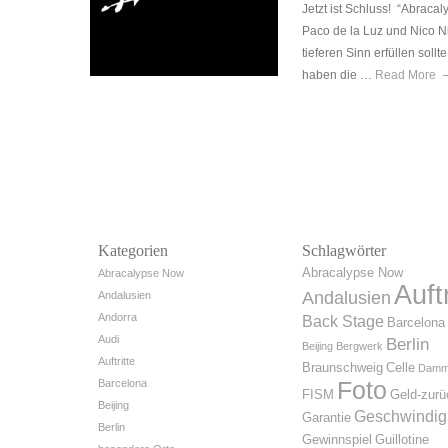
Jetzt ist Schluss! “Abraca
Paco de la Luz und Nico N
tieferen Sinn erfüllen sollt
haben die …
Read More
Kategorien
Schlagwörter
Abracalypse Now
Abracalypse Now
Auftr
Andalusien
Andalusien
Andorra
Back Stage
Barcelona
Audi
Berlin
Beijing
Bergwerk
Auftritte
Braunschweig
Celle
Dam
Foto
Barcelona
FISM
Geld-zurü
Beijing
Geschwindig
Garantie
Berlin
Gewinnspiel
Guillotine