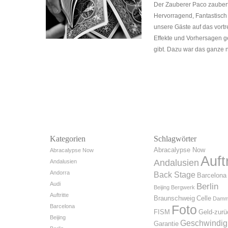
Der Zauberer Paco zauberte
Hervorragend, Fantastisch u
unsere Gäste auf das vortr
Effekte und Vorhersagen ge
gibt. Dazu war das ganze 
Kategorien
Schlagwörter
Abracalypse Now
Abracalypse Now
Auftr
Andalusien
Andalusien
Andorra
Back Stage
Barcelona
Audi
Berlin
Beijing
Bergwerk
Auftritte
Braunschweig
Celle
Dam
Foto
Barcelona
FISM
Geld-zurü
Beijing
Geschwindig
Garantie