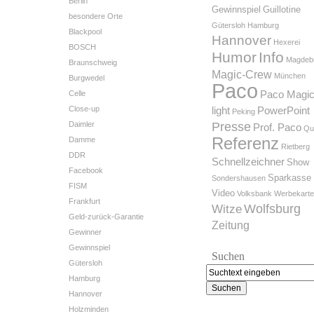
Berlin
Gewinnspiel
Guillotine
besondere Orte
Gütersloh
Hamburg
Blackpool
Hannover
Hexerei
BOSCH
Humor
Info
Magdeb
Braunschweig
Magic-Crew
München
Burgwedel
Paco
Celle
Paco Magi
Close-up
light
PowerPoint
Peking
Daimler
Presse
Prof. Paco
Qu
Referenz
Damme
Rietberg
DDR
Schnellzeichner
Show
Facebook
Sparkasse
Sondershausen
FISM
Video
Volksbank
Werbekart
Frankfurt
Wolfsburg
Witze
Geld-zurück-Garantie
Zeitung
Gewinner
Gewinnspiel
Suchen
Gütersloh
Hamburg
Hannover
Holzminden