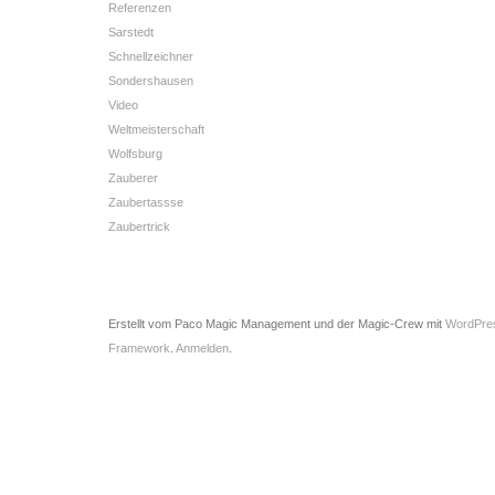
Referenzen
Sarstedt
Schnellzeichner
Sondershausen
Video
Weltmeisterschaft
Wolfsburg
Zauberer
Zaubertassse
Zaubertrick
Erstellt vom Paco Magic Management und der Magic-Crew mit
WordPre
Framework
.
Anmelden
.