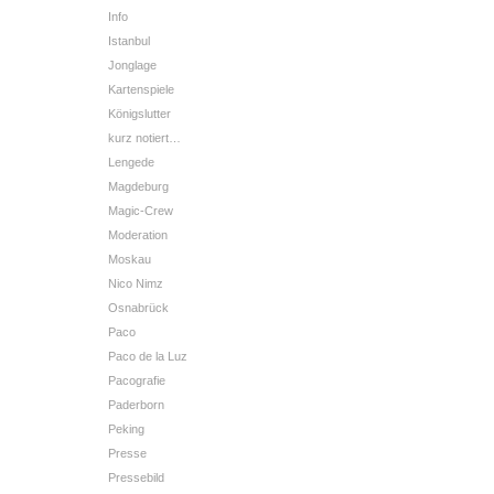
Info
Istanbul
Jonglage
Kartenspiele
Königslutter
kurz notiert…
Lengede
Magdeburg
Magic-Crew
Moderation
Moskau
Nico Nimz
Osnabrück
Paco
Paco de la Luz
Pacografie
Paderborn
Peking
Presse
Pressebild