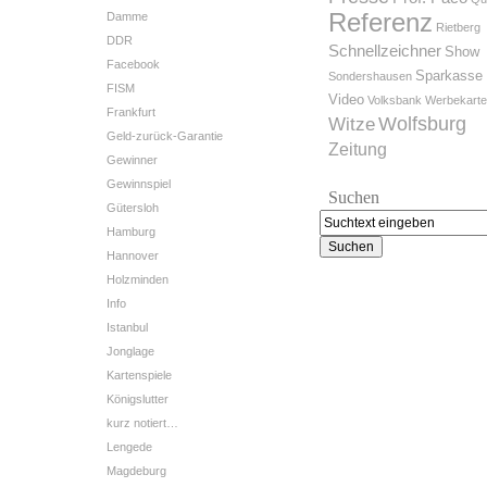
Referenz
Damme
Rietberg
DDR
Schnellzeichner
Show
Facebook
Sparkasse
Sondershausen
FISM
Video
Volksbank
Werbekart
Frankfurt
Wolfsburg
Witze
Geld-zurück-Garantie
Zeitung
Gewinner
Gewinnspiel
Suchen
Gütersloh
Hamburg
Hannover
Holzminden
Info
Istanbul
Jonglage
Kartenspiele
Königslutter
kurz notiert…
Lengede
Magdeburg