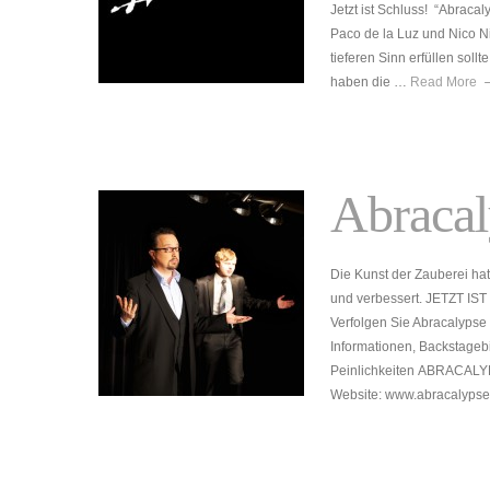
Jetzt ist Schluss! “Abraca
Paco de la Luz und Nico N
tieferen Sinn erfüllen sollt
haben die …
Read More
Abraca
Die Kunst der Zauberei hat
und verbessert. JETZT IS
Verfolgen Sie Abracalypse
Informationen, Backstageb
Peinlichkeiten ABRACALY
Website: www.abracalyps