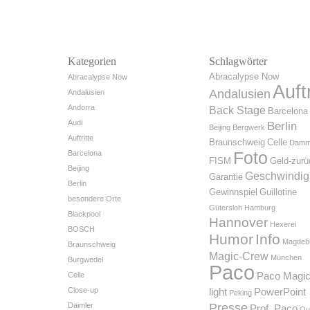
Kategorien
Schlagwörter
Abracalypse Now
Abracalypse Now
Auftr
Andalusien
Andalusien
Andorra
Back Stage
Barcelona
Audi
Berlin
Beijing
Bergwerk
Auftritte
Braunschweig
Celle
Dam
Foto
Barcelona
FISM
Geld-zurü
Beijing
Geschwindig
Garantie
Berlin
Gewinnspiel
Guillotine
besondere Orte
Gütersloh
Hamburg
Blackpool
Hannover
Hexerei
BOSCH
Humor
Info
Magdeb
Braunschweig
Magic-Crew
München
Burgwedel
Paco
Celle
Paco Magi
Close-up
light
PowerPoint
Peking
Daimler
Presse
Prof. Paco
Qu