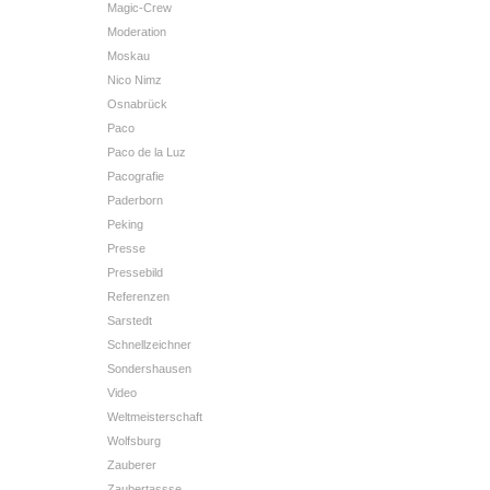
Magic-Crew
Moderation
Moskau
Nico Nimz
Osnabrück
Paco
Paco de la Luz
Pacografie
Paderborn
Peking
Presse
Pressebild
Referenzen
Sarstedt
Schnellzeichner
Sondershausen
Video
Weltmeisterschaft
Wolfsburg
Zauberer
Zaubertassse