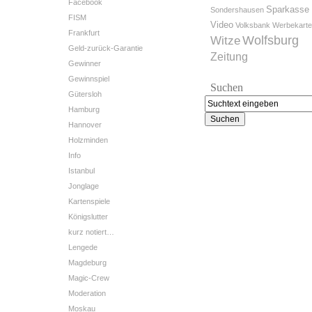
Facebook
Sparkasse
Sondershausen
FISM
Video
Volksbank
Werbekart
Frankfurt
Wolfsburg
Witze
Geld-zurück-Garantie
Zeitung
Gewinner
Gewinnspiel
Suchen
Gütersloh
Hamburg
Hannover
Holzminden
Info
Istanbul
Jonglage
Kartenspiele
Königslutter
kurz notiert…
Lengede
Magdeburg
Magic-Crew
Moderation
Moskau