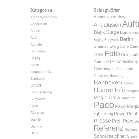
Kategorien
Schlagwörter
Abracalypse Now
Abracalypse Now
Auftr
Andalusien
Andalusien
Andorra
Back Stage
Barcelona
Audi
Berlin
Beijing
Bergwerk
Auftritte
Braunschweig
Celle
Dam
Foto
Barcelona
FISM
Geld-zurü
Beijing
Geschwindig
Garantie
Berlin
Gewinnspiel
Guillotine
besondere Orte
Gütersloh
Hamburg
Blackpool
Hannover
Hexerei
BOSCH
Humor
Info
Magdeb
Braunschweig
Magic-Crew
München
Burgwedel
Paco
Celle
Paco Magi
Close-up
light
PowerPoint
Peking
Daimler
Presse
Prof. Paco
Qu
Referenz
Damme
Rietberg
DDR
Schnellzeichner
Show