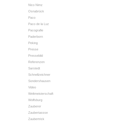
Nico Nimz
Osnabrück
Paco
Paco de la Luz
Pacografie
Paderborn
Peking
Presse
Pressebild
Referenzen
Sarstedt
Schnellzeichner
Sondershausen
Video
Weltmeisterschaft
Wolfsburg
Zauberer
Zaubertassse
Zaubertrick